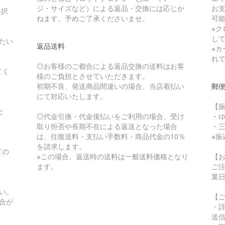
ジ・サイズなど）による返品・交換には応じか
お支
選択
ねます。予めご了承くださいませ。
可
※
し
たい
返品送料
※カ
れ
◎お客様のご都合による返品交換の送料はお客
てく
様のご負担とさせていただきます。
初期不良、発送商品間違いの場合、当店着払い
郵
にて対応いたします。
【
と
◎代金引換・代金後払いをご利用の場合、受け
・
取り拒否や長期不在による返送となった場合
・
は、往復送料・支払い手数料・商品代金の10％
※
を請求します。
ての
※この場合、返送時の送料は一般送料価格となり
【
ます。
ご
。
業
い。
【
合が
・
送