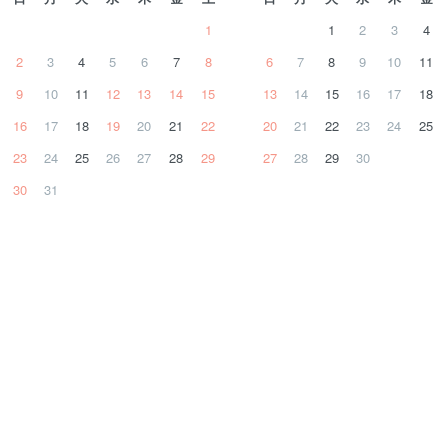
1
1
2
3
4
2
3
4
5
6
7
8
6
7
8
9
10
11
9
10
11
12
13
14
15
13
14
15
16
17
18
16
17
18
19
20
21
22
20
21
22
23
24
25
23
24
25
26
27
28
29
27
28
29
30
30
31