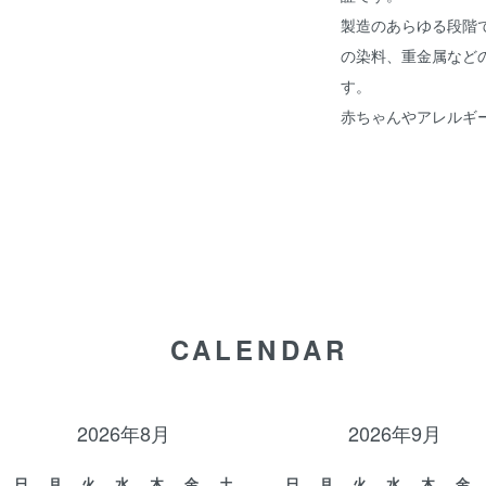
製造のあらゆる段階
の染料、重金属など
す。
赤ちゃんやアレルギ
CALENDAR
2026年8月
2026年9月
日
月
火
水
木
金
土
日
月
火
水
木
金