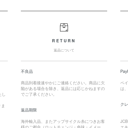
RETURN
返品について
不良品
Pa
商品到着後速やかにご連絡ください。商品に欠
ペ
陥がある場合を除き、返品には応じかねますの
は、
たし
でご了承ください。
ク
りま
返品期限
海外輸入品、またアップサイクル糸につきお客
JC
様のご都合（ロットチェンジ・色味・イメー
エ