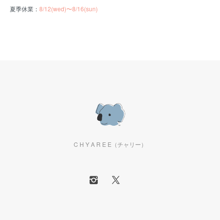
夏季休業：
8/12(wed)〜8/16(sun)
C H Y A R E E（チャリー）