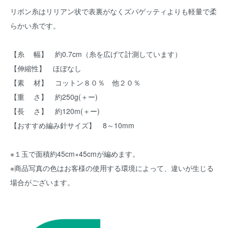
リボン糸はリリアン状で表裏がなくズパゲッティよりも軽量で柔
らかい糸です。
【糸 幅】 約0.7cm（糸を広げて計測しています）
【伸縮性】 ほぼなし
【素 材】 コットン８０％ 他２０％
【重 さ】 約250g(＋ー)
【長 さ】 約120m(＋ー)
【おすすめ編み針サイズ】 8～10mm
※１玉で面積約45cm×45cmが編めます。
※商品写真の色はお客様の使用する環境によって、違いが生じる
場合がございます。