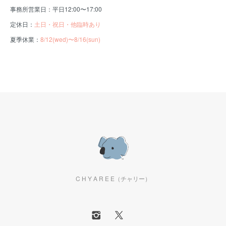
事務所営業日：平日12:00〜17:00
定休日：
土日・祝日・他臨時あり
夏季休業：
8/12(wed)〜8/16(sun)
C H Y A R E E（チャリー）