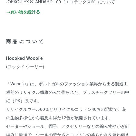
-OEKO-TEX STANDARD 100（エコテックス®️）について
→買い物を続ける
商品について
Hoooked Woool'e
(フックド ウーリー)
「Woool'e」は、ポルトガルのファッション業界から出る製造工
程前のリサイクル繊維のみで作られた、プラスチックフリーの中
細（DK）糸です。
リサイクルウール60％とリサイクルコットン40％の混紡で、花
の生物多様性から着想を得た12色が展開されています。
セーターやショール、帽子、アクセサリーなどの編み物やかぎ針
編みに最適で、ウールの暖かさとコットンの柔らかさを兼ね備え