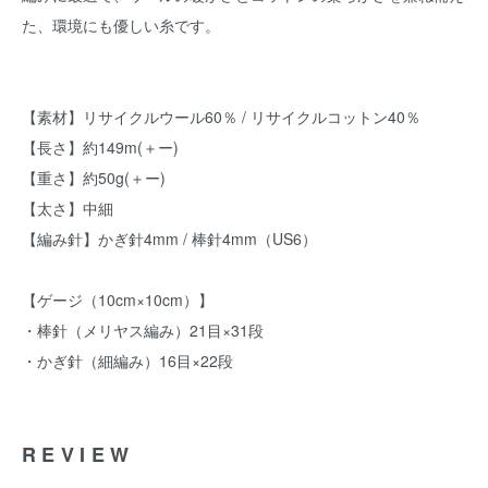
た、環境にも優しい糸です。
【素材】リサイクルウール60％ / リサイクルコットン40％
【長さ】約149m(＋ー)
【重さ】約50g(＋ー)
【太さ】中細
【編み針】かぎ針4mm / 棒針4mm（US6）
【ゲージ（10cm×10cm）】
・棒針（メリヤス編み）21目×31段
・かぎ針（細編み）16目×22段
REVIEW