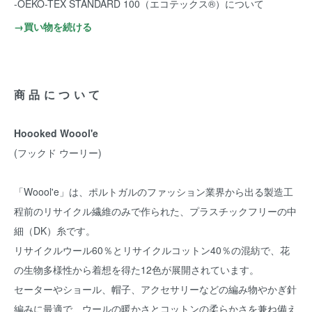
-OEKO-TEX STANDARD 100（エコテックス®️）について
→買い物を続ける
商品について
Hoooked Woool'e
(フックド ウーリー)
「Woool'e」は、ポルトガルのファッション業界から出る製造工
程前のリサイクル繊維のみで作られた、プラスチックフリーの中
細（DK）糸です。
リサイクルウール60％とリサイクルコットン40％の混紡で、花
の生物多様性から着想を得た12色が展開されています。
セーターやショール、帽子、アクセサリーなどの編み物やかぎ針
編みに最適で、ウールの暖かさとコットンの柔らかさを兼ね備え