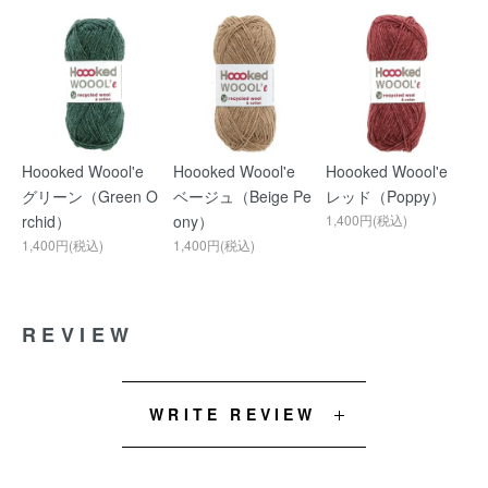
Hoooked Woool'e
Hoooked Woool'e
Hoooked Woool'e
グリーン（Green O
ベージュ（Beige Pe
レッド（Poppy）
rchid）
ony）
1,400円(税込)
1,400円(税込)
1,400円(税込)
REVIEW
WRITE REVIEW