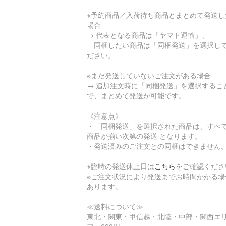
※予約商品／入荷待ち商品とまとめて発送し
場合
→ 代表となる商品は「ヤマト運輸」、
同梱したい商品は「同梱発送」を選択し
ださい。
※まだ発送していないご注文がある場合
→ 追加注文時に「同梱発送」を選択するこ
で、まとめて発送が可能です。
《注意点》
・「同梱発送」を選択された商品は、すべ
商品が揃い次第の発送 となります。
・発送済みのご注文との同梱はできません
※臨時の発送休止日は
こちら
をご確認くださ
※ご注文状況により発送までお時間かかる場
あります。
≪送料について≫
東北・関東・甲信越・北陸・中部・関西エ