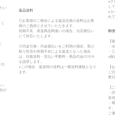
※
し
たい
返品送料
※カ
れ
◎お客様のご都合による返品交換の送料はお客
てく
様のご負担とさせていただきます。
初期不良、発送商品間違いの場合、当店着払い
郵
にて対応いたします。
【
と
◎代金引換・代金後払いをご利用の場合、受け
・
取り拒否や長期不在による返送となった場合
・
は、往復送料・支払い手数料・商品代金の10％
※
を請求します。
ての
※この場合、返送時の送料は一般送料価格となり
【
ます。
ご
。
業
い。
【
合が
・
送
・
す
リ
ご