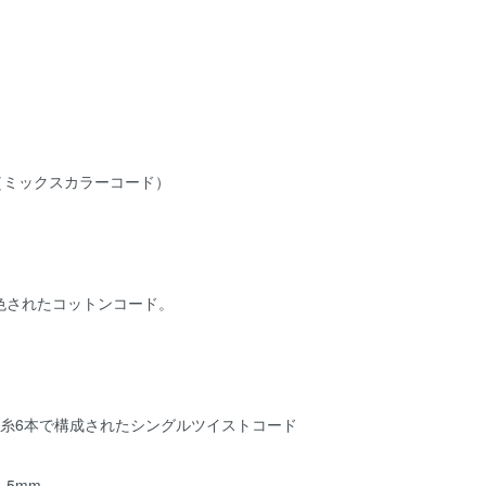
olor （ミックスカラーコード）
色されたコットンコード。
ン糸6本で構成されたシングルツイストコード
.5mm