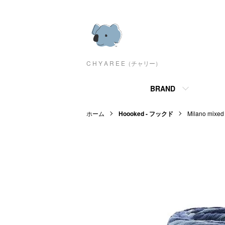
C H Y A R E E（チャリー）
BRAND
ホーム
Hoooked - フックド
Milano m