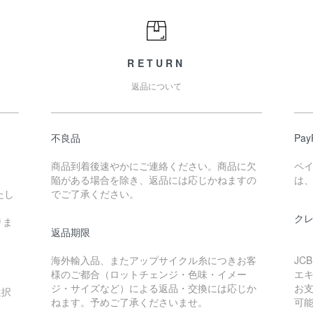
RETURN
返品について
不良品
Pa
商品到着後速やかにご連絡ください。商品に欠
ペ
陥がある場合を除き、返品には応じかねますの
は、
たし
でご了承ください。
ク
りま
返品期限
海外輸入品、またアップサイクル糸につきお客
JC
様のご都合（ロットチェンジ・色味・イメー
エ
ジ・サイズなど）による返品・交換には応じか
お支
選択
ねます。予めご了承くださいませ。
可