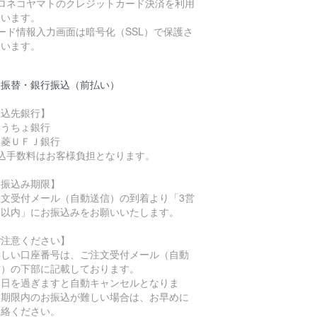
クロネコヤマトのクレジットカード決済を利用
ています。
ード情報入力画面は暗号化（SSL）で保護さ
ています。
便振替・銀行振込（前払い）
振込先銀行】
ゆうちょ銀行
三菱ＵＦＪ銀行
振込手数料はお客様負担となります。
お振込み期限】
注文受付メール（自動送信）の到着より「3営
日以内」にお振込みをお願いいたします。
ご注意ください】
詳しい口座番号は、ご注文受付メール（自動
信）の下部に記載しております。
期日を過ぎますと自動キャンセルとなりま
。期限内のお振込が難しい場合は、お早めに
連絡ください。