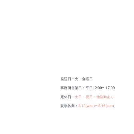
発送日：火・金曜日
事務所営業日：平日12:00〜17:00
定休日：
土日・祝日・他臨時あり
夏季休業：
8/12(wed)〜8/16(sun)