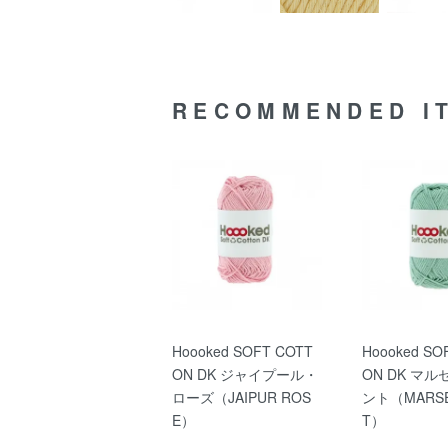
RECOMMENDED I
Hoooked SOFT COTT
Hoooked SO
ON DK ジャイプール・
ON DK マ
ローズ（JAIPUR ROS
ント（MARSEI
E）
T）