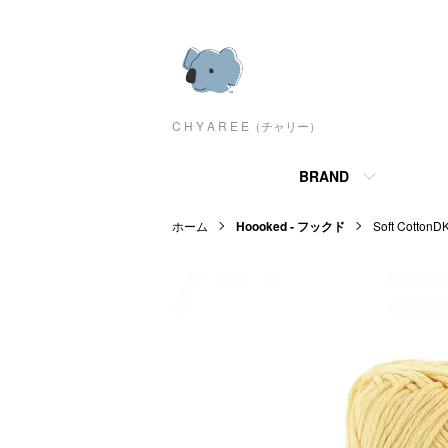
C H Y A R E E（チャリー）
BRAND
ホーム
Hoooked - フックド
Soft Cot