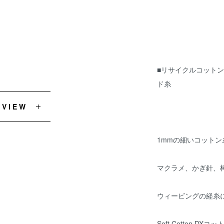
■リサイクルコットン
ド糸
EVIEW
1mmの細いコットン
マクラメ、かぎ針、
ウィービングの経糸
Soft Cotton 