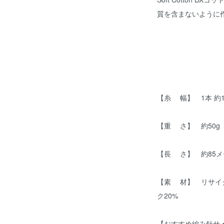
質を含まないように
【糸 幅】 1本 約
【重 さ】 約50g
【長 さ】 約85メ
【素 材】 リサイク
ク20%
【おすすめ編み針サイ