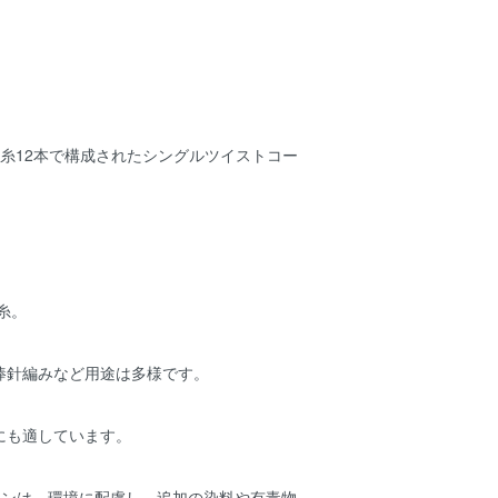
糸12本で構成されたシングルツイストコー
糸。
棒針編みなど用途は多様です。
にも適しています。
DXコットンは、環境に配慮し、追加の染料や有毒物