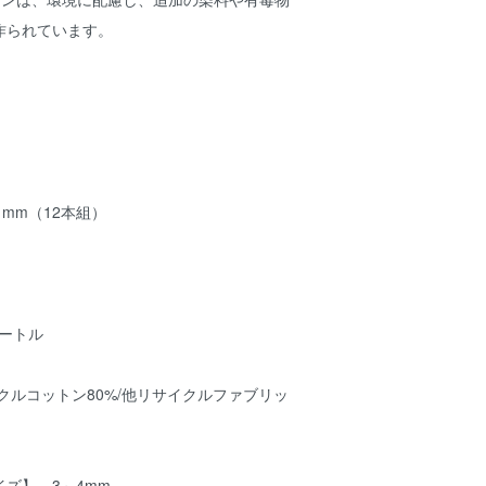
作られています。
1mm（12本組）
ートル
ルコットン80%/他リサイクルファブリッ
ズ】 3～4mm