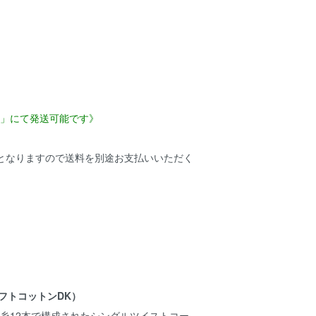
ス」にて発送可能です》
送となりますので送料を別途お支払いいただく
K（ソフトコットンDK）
糸12本で構成されたシングルツイストコー