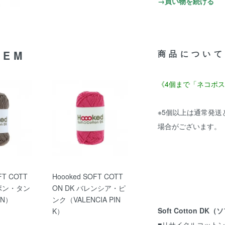
→買い物を続ける
TEM
商品について
《4個まで「ネコポ
※5個以上は通常発
場合がございます。
FT COTT
Hoooked SOFT COTT
スボン・タン
ON DK バレンシア・ピ
AN）
ンク（VALENCIA PIN
Soft Cotton D
K）
■リサイクルコットン