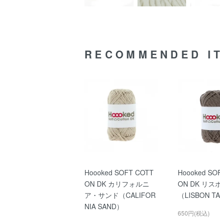
RECOMMENDED I
Hoooked SOFT COTT
Hoooked SO
ON DK カリフォルニ
ON DK リ
ア・サンド（CALIFOR
（LISBON T
NIA SAND）
650円(税込)