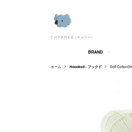
C H Y A R E E（チャリー）
BRAND
ホーム
Hoooked - フックド
Soft Cot