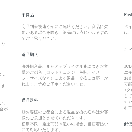
不良品
Pa
商品到着後速やかにご連絡ください。商品に欠
ペ
陥がある場合を除き、返品には応じかねますの
は、
でご了承ください。
くだ
ク
返品期限
海外輸入品、またアップサイクル糸につきお客
JC
様のご都合（ロットチェンジ・色味・イメー
エ
たし
ジ・サイズなど）による返品・交換には応じか
お支
ねます。予めご了承くださいませ。
可
りま
※
し
返品送料
※カ
い。
れ
合が
◎お客様のご都合による返品交換の送料はお客
様のご負担とさせていただきます。
初期不良、発送商品間違いの場合、当店着払い
郵
にて対応いたします。