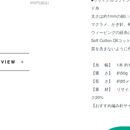
650円(税込)
ド糸
太さは約1mmの細い
マクラメ、かぎ針、
ウィービングの経糸
Soft Cotton 
質を含まないように
EVIEW
【糸 幅】 1本 約
【重 さ】 約50g
【長 さ】 約85メ
【素 材】 リサイク
ク20%
【おすすめ編み針サイ