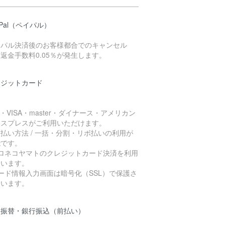
yPal（ペイパル）
イパル決済後のお客様都合でのキャンセル
返金手数料0.05％が発生します。
レジットカード
B・VISA・master・ダイナース・アメリカン
キスプレスがご利用いただけます。
払い方法 / 一括・分割・リボ払いの利用が
能です。
クロネコヤマトのクレジットカード決済を利用
ています。
ード情報入力画面は暗号化（SSL）で保護さ
ています。
便振替・銀行振込（前払い）