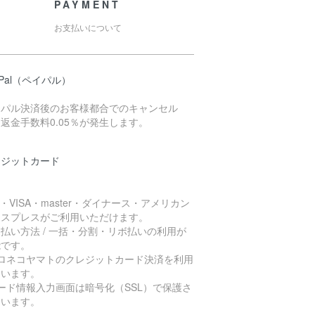
PAYMENT
お支払いについて
yPal（ペイパル）
イパル決済後のお客様都合でのキャンセル
返金手数料0.05％が発生します。
レジットカード
B・VISA・master・ダイナース・アメリカン
キスプレスがご利用いただけます。
払い方法 / 一括・分割・リボ払いの利用が
能です。
クロネコヤマトのクレジットカード決済を利用
ています。
ード情報入力画面は暗号化（SSL）で保護さ
ています。