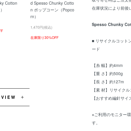
ky Cotton
d Spesso Chunky Cotto
在庫状況により前後
a）
n ポップコーン（Popco
rn）
Spesso Chunky
1,470円(税込)
FF
在庫限り30%OFF
■ リサイクルコット
ード
【糸 幅】約4mm
【重 さ】約500g
【長 さ】約127m
【素 材】リサイクル
EVIEW
【おすすめ編針サイズ
※ご利用のモニター
す。