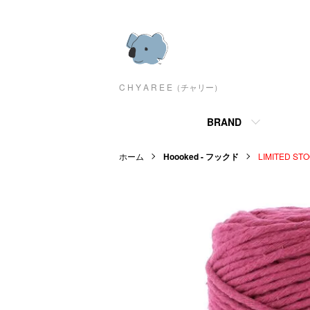
C H Y A R E E（チャリー）
BRAND
ホーム
Hoooked - フックド
LIMITED ST