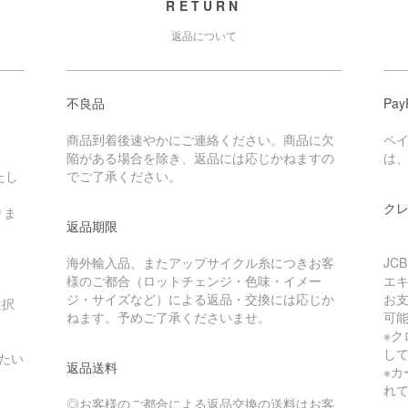
RETURN
返品について
不良品
Pa
商品到着後速やかにご連絡ください。商品に欠
ペ
陥がある場合を除き、返品には応じかねますの
は、
たし
でご了承ください。
ク
りま
返品期限
海外輸入品、またアップサイクル糸につきお客
JC
様のご都合（ロットチェンジ・色味・イメー
エ
ジ・サイズなど）による返品・交換には応じか
お支
選択
ねます。予めご了承くださいませ。
可
※
し
たい
返品送料
※カ
れ
◎お客様のご都合による返品交換の送料はお客