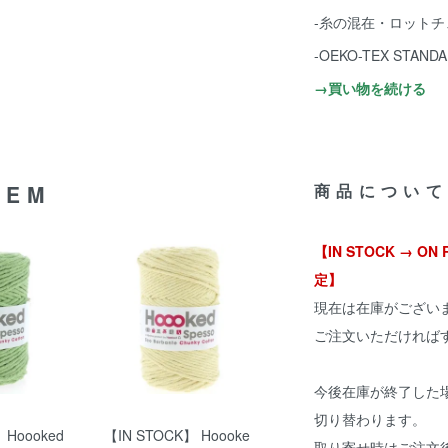
-糸の混在・ロット
-OEKO-TEX STA
→買い物を続ける
TEM
商品について
【IN STOCK → 
定】
現在は在庫がござい
ご注文いただければ
今後在庫が終了した場合
切り替わります。
】Hoooked
【IN STOCK】 Hoooke
取り寄せ時はご注文