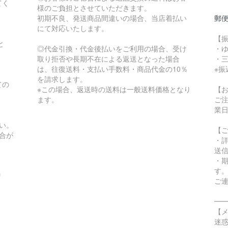
てく
様のご負担とさせていただきます。
初期不良、発送商品間違いの場合、当店着払い
郵
にて対応いたします。
【
と
◎代金引換・代金後払いをご利用の場合、受け
・
取り拒否や長期不在による返送となった場合
・
は、往復送料・支払い手数料・商品代金の10％
※
を請求します。
ての
※この場合、返送時の送料は一般送料価格となり
【
ます。
ご
。
業
い。
【
合が
・
送
・
す
リ
ご
━
【
迷