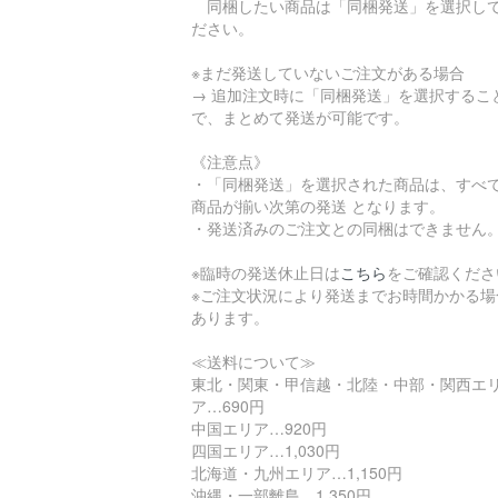
同梱したい商品は「同梱発送」を選択し
ださい。
※まだ発送していないご注文がある場合
→ 追加注文時に「同梱発送」を選択するこ
で、まとめて発送が可能です。
《注意点》
・「同梱発送」を選択された商品は、すべ
商品が揃い次第の発送 となります。
・発送済みのご注文との同梱はできません
※臨時の発送休止日は
こちら
をご確認くださ
※ご注文状況により発送までお時間かかる場
あります。
≪送料について≫
東北・関東・甲信越・北陸・中部・関西エ
ア…690円
中国エリア…920円
四国エリア…1,030円
北海道・九州エリア…1,150円
沖縄・一部離島…1,350円