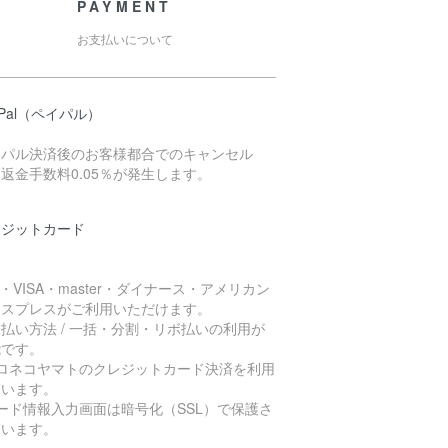
PAYMENT
お支払いについて
yPal（ペイパル）
イパル決済後のお客様都合でのキャンセル
返金手数料0.05％が発生します。
レジットカード
B・VISA・master・ダイナース・アメリカン
キスプレスがご利用いただけます。
払い方法 / 一括・分割・リボ払いの利用が
能です。
クロネコヤマトのクレジットカード決済を利用
ています。
ード情報入力画面は暗号化（SSL）で保護さ
ています。