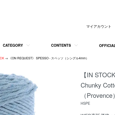
マイアカウント
CATEGORY
CONTENTS
OFFICIA
OCK
→ 《ON REQUEST》 SPESSO - スペッソ（シングル4mm）
【IN STOCK
Chunky C
（Provence
HSPE