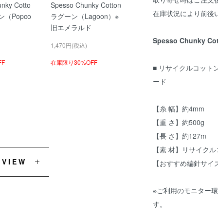
nky Cotto
Spesso Chunky Cotton
在庫状況により前後
（Popco
ラグーン（Lagoon）※
旧エメラルド
Spesso Chunky
1,470円(税込)
FF
在庫限り30%OFF
■ リサイクルコット
ード
【糸 幅】約4mm
【重 さ】約500g
【長 さ】約127m
【素 材】リサイクル
EVIEW
【おすすめ編針サイズ
※ご利用のモニター
す。