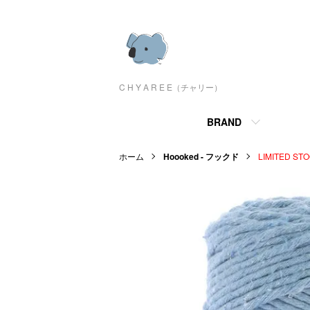
C H Y A R E E（チャリー）
BRAND
ホーム
Hoooked - フックド
LIMITED ST