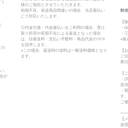
てく
様のご負担とさせていただきます。
初期不良、発送商品間違いの場合、当店着払い
郵
にて対応いたします。
【
と
◎代金引換・代金後払いをご利用の場合、受け
・
取り拒否や長期不在による返送となった場合
・
は、往復送料・支払い手数料・商品代金の10％
※
を請求します。
ての
※この場合、返送時の送料は一般送料価格となり
【
ます。
ご
。
業
い。
【
合が
・
送
・
す
リ
ご
━
【
迷