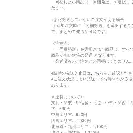
同梱したい商品は「同梱発送」を選択し
ださい。
※まだ発送していないご注文がある場合
→ 追加注文時に「同梱発送」を選択するこ
で、まとめて発送が可能です。
《注意点》
・「同梱発送」を選択された商品は、すべ
商品が揃い次第の発送 となります。
・発送済みのご注文との同梱はできません
※臨時の発送休止日は
こちら
をご確認くださ
※ご注文状況により発送までお時間かかる場
あります。
≪送料について≫
東北・関東・甲信越・北陸・中部・関西エ
ア…690円
中国エリア…920円
四国エリア…1,030円
北海道・九州エリア…1,150円
沖縄・一部離島…1,350円