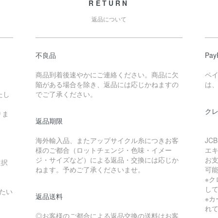
RETURN
返品について
不良品
Pa
商品到着後速やかにご連絡ください。商品に欠
ペ
陥がある場合を除き、返品には応じかねますの
は、
たし
でご了承ください。
ク
りま
返品期限
海外輸入品、またアップサイクル糸につきお客
JC
様のご都合（ロットチェンジ・色味・イメー
エ
ジ・サイズなど）による返品・交換には応じか
お支
選択
ねます。予めご了承くださいませ。
可
※
し
たい
返品送料
※カ
れ
◎お客様のご都合による返品交換の送料はお客