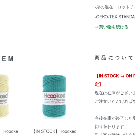
-糸の混在・ロット
-OEKO-TEX STA
→買い物を続ける
TEM
商品について
【IN STOCK → 
定】
現在は在庫がござい
ご注文いただければ
今後在庫が終了した場合
切り替わります。
 Hoooke
【IN STOCK】Hoooked
取り寄せ時はご注文