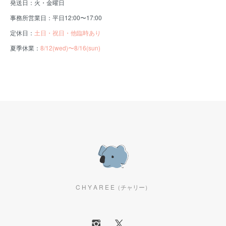
発送日：火・金曜日
事務所営業日：平日12:00〜17:00
定休日：
土日・祝日・他臨時あり
夏季休業：
8/12(wed)〜8/16(sun)
C H Y A R E E（チャリー）