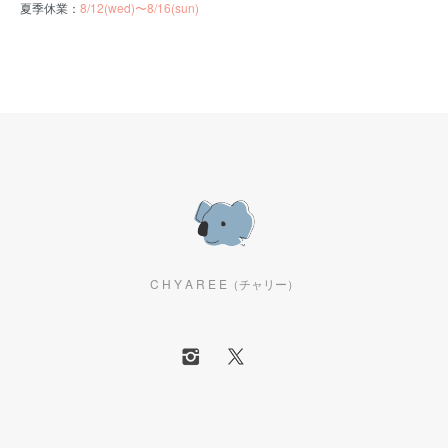
夏季休業：
8/12(wed)〜8/16(sun)
C H Y A R E E（チャリー）