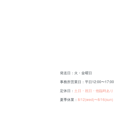
発送日：火・金曜日
事務所営業日：平日12:00〜17:00
定休日：
土日・祝日・他臨時あり
夏季休業：
8/12(wed)〜8/16(sun)